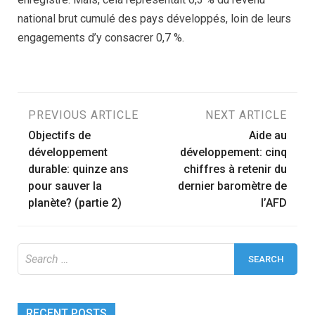
national brut cumulé des pays développés, loin de leurs
engagements d’y consacrer 0,7 %.
Post
PREVIOUS ARTICLE
NEXT ARTICLE
Objectifs de
Aide au
navigation
développement
développement: cinq
durable: quinze ans
chiffres à retenir du
pour sauver la
dernier baromètre de
planète? (partie 2)
l’AFD
Search
for:
RECENT POSTS