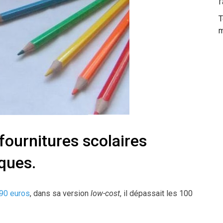
l
T
m
 fournitures scolaires
ques.
190 euros
, dans sa version
low-cost
, il dépassait les 100