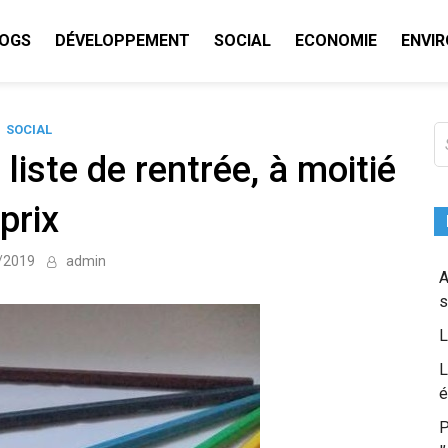
LOGS
DÉVELOPPEMENT
SOCIAL
ECONOMIE
ENVI
.com
SOCIAL
S
fo
liste de rentrée, à moitié
prix
/2019
admin
A
s
L
L
é
P