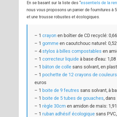
En se basant sur la liste des “
essentiels de la re
nous vous proposons un panier de fournitures à 
et une trousse robustes et écologiques.
– 1
crayon
en boîtier de CD recyclé: 0,6
– 1
gomme
en caoutchouc naturel: 0,52
– 4
stylos à billes compostables
en ami
– 1
correcteur liquide
à base d’eau: 1,08
– 1
bâton de colle
sans solvant, en plast
– 1
pochette de 12 crayons de couleurs
euros
– 1
boite de 9 feutres
sans solvant, à b
– 1
boite de 5 tubes de gouaches
, dans
– 1
règle 30cm
en amidon de maïs: 1,91
– 1
ruban adhésif écologique
sans PVC, 