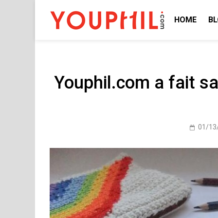
Skip
to
HOME
B
youphil
content
Youphil.com a fait sa 
01/13